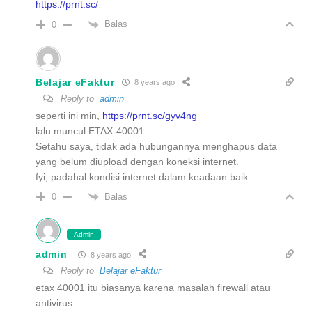
https://prnt.sc/
Balas
0
Belajar eFaktur
8 years ago
Reply to
admin
seperti ini min,
https://prnt.sc/gyv4ng
lalu muncul ETAX-40001.
Setahu saya, tidak ada hubungannya menghapus data
yang belum diupload dengan koneksi internet.
fyi, padahal kondisi internet dalam keadaan baik
Balas
0
Admin
admin
8 years ago
Reply to
Belajar eFaktur
etax 40001 itu biasanya karena masalah firewall atau
antivirus.