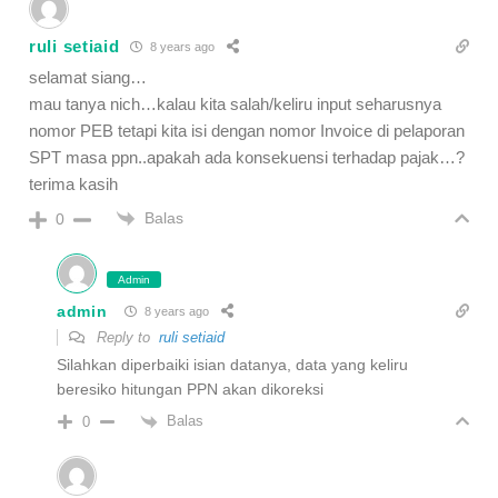
ruli setiaid
8 years ago
selamat siang…
mau tanya nich…kalau kita salah/keliru input seharusnya
nomor PEB tetapi kita isi dengan nomor Invoice di pelaporan
SPT masa ppn..apakah ada konsekuensi terhadap pajak…?
terima kasih
Balas
0
Admin
admin
8 years ago
Reply to
ruli setiaid
Silahkan diperbaiki isian datanya, data yang keliru
beresiko hitungan PPN akan dikoreksi
Balas
0