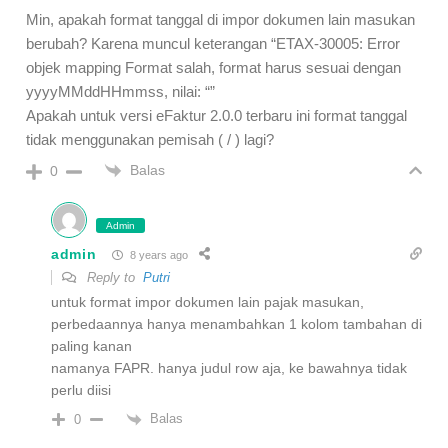
Min, apakah format tanggal di impor dokumen lain masukan
berubah? Karena muncul keterangan “ETAX-30005: Error
objek mapping Format salah, format harus sesuai dengan
yyyyMMddHHmmss, nilai: “”
Apakah untuk versi eFaktur 2.0.0 terbaru ini format tanggal
tidak menggunakan pemisah ( / ) lagi?
Balas
0
Admin
admin
8 years ago
Reply to
Putri
untuk format impor dokumen lain pajak masukan,
perbedaannya hanya menambahkan 1 kolom tambahan di
paling kanan
namanya FAPR. hanya judul row aja, ke bawahnya tidak
perlu diisi
Balas
0