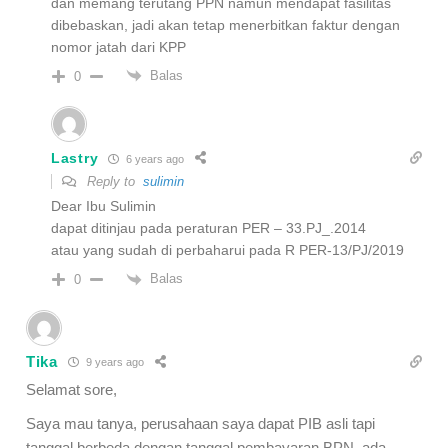
dan memang terutang PPN namun mendapat fasilitas
dibebaskan, jadi akan tetap menerbitkan faktur dengan
nomor jatah dari KPP
Balas
0
Lastry
6 years ago
Reply to
sulimin
Dear Ibu Sulimin
dapat ditinjau pada peraturan PER – 33.PJ_.2014
atau yang sudah di perbaharui pada R PER-13/PJ/2019
Balas
0
Tika
9 years ago
Selamat sore,
Saya mau tanya, perusahaan saya dapat PIB asli tapi
tanggal berbeda dengan tanggal pembayaran BPN, ada