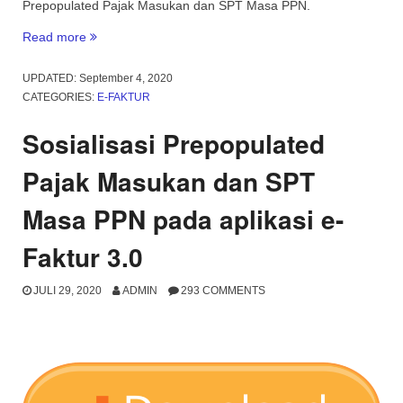
Prepopulated Pajak Masukan dan SPT Masa PPN.
“Sosialisasi
Read more
Prepopulated
Pajak
UPDATED:
September 4, 2020
Masukan
CATEGORIES:
E-FAKTUR
dan
SPT
Sosialisasi Prepopulated
Masa
PPN
Pajak Masukan dan SPT
pada
Aplikasi
Masa PPN pada aplikasi e-
eFaktur
3.0
Faktur 3.0
(DJP)”
JULI 29, 2020
ADMIN
293 COMMENTS