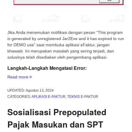
Jika Anda menemukan notifikasi dengan pesan “This program
is generated by unregistered Jar2Exe and it has expired to run
for DEMO use” saat membuka aplikasi eFaktur, jangan
khawatir. Ini merupakan masalah yang sering terjadi, dan
solusinya telah disediakan oleh pengembang aplikasi.
Langkah-Langkah Mengatasi Error:
“Solusi
Read more
untuk
Mengatasi
UPDATED:
Agustus 13, 2024
Error
CATEGORIES:
APLIKASI E-FAKTUR
,
TEKNIS E-FAKTUR
“This
program
Sosialisasi Prepopulated
is
generated
Pajak Masukan dan SPT
by