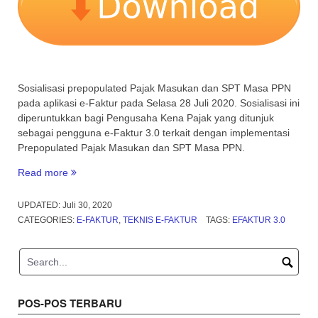
Sosialisasi prepopulated Pajak Masukan dan SPT Masa PPN
pada aplikasi e-Faktur pada Selasa 28 Juli 2020.
Sosialisasi ini
diperuntukkan bagi Pengusaha Kena Pajak yang ditunjuk
sebagai pengguna e-Faktur 3.0 terkait dengan implementasi
Prepopulated Pajak Masukan dan SPT Masa PPN.
“Sosialisasi
Read more
Prepopulated
Pajak
UPDATED:
Juli 30, 2020
Masukan
CATEGORIES:
E-FAKTUR
,
TEKNIS E-FAKTUR
TAGS:
EFAKTUR 3.0
dan
SPT
Masa
PPN
pada
POS-POS TERBARU
aplikasi