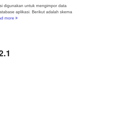
si digunakan untuk mengimpor data
tabase aplikasi. Berikut adalah skema
“Import
ad more
Data
Lawan
Transaksi
pada
eFaktur”
2.1