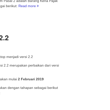
m Pasal 2 adalah Barang Kena Pajak
“Saat
gai berikut:
Read more
lain
sebagai
saat
pembuatan
faktur
2.2
pajak
atas
penyerahan
BKP
top menjadi versi 2.2
dengan
karakteristik
rsi 2.2 merupakan perbaikan dari versi
tertentu”
unakan mulai
2 Februari 2019
ukan dengan tahapan sebagai berikut
: