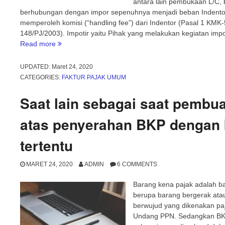
antara lain pembukaan L/C,
berhubungan dengan impor sepenuhnya menjadi beban Indentor 
memperoleh komisi (“handling fee”) dari Indentor (Pasal 1 KM
148/PJ/2003). Impotir yaitu Pihak yang melakukan kegiatan impor
“Impor
Read more
Atas
Dasar
UPDATED:
Maret 24, 2020
Inden”
CATEGORIES:
FAKTUR PAJAK UMUM
Saat lain sebagai saat pembua
atas penyerahan BKP dengan k
tertentu
MARET 24, 2020
ADMIN
6 COMMENTS
Barang kena pajak adalah ba
berupa barang bergerak atau
berwujud yang dikenakan pa
Undang PPN. Sedangkan BKP 