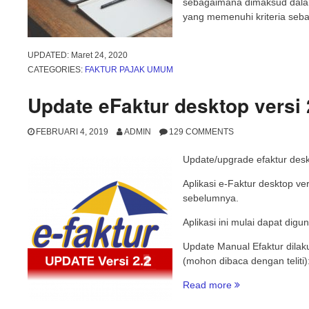
sebagaimana dimaksud dala
yang memenuhi kriteria seba
UPDATED:
Maret 24, 2020
CATEGORIES:
FAKTUR PAJAK UMUM
Update eFaktur desktop versi 
FEBRUARI 4, 2019
ADMIN
129 COMMENTS
Update/upgrade efaktur desk
Aplikasi e-Faktur desktop ve
sebelumnya.
Aplikasi ini mulai dapat dig
Update Manual Efaktur dilak
(mohon dibaca dengan teliti)
“Update
Read more
eFaktur