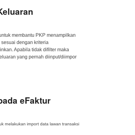
 Keluaran
kan untuk membantu PKP menampilkan
 sesuai dengan kriteria
inkan. Apabila tidak difilter maka
eluaran yang pernah diinput/diimpor
lter
ncarian
ktur
jak
luaran”
pada eFaktur
ntuk melakukan import data lawan transaksi