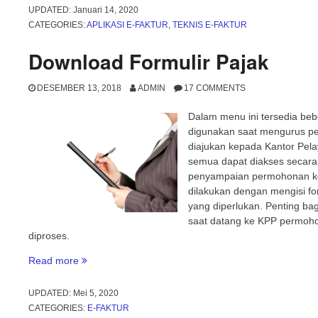
desktop
UPDATED:
Januari 14, 2020
versi
CATEGORIES:
APLIKASI E-FAKTUR
,
TEKNIS E-FAKTUR
2.2”
Download Formulir Pajak
DESEMBER 13, 2018
ADMIN
17 COMMENTS
Dalam menu ini tersedia bebe
digunakan saat mengurus pend
diajukan kepada Kantor Pela
semua dapat diakses secara 
penyampaian permohonan k
dilakukan dengan mengisi fo
yang diperlukan. Penting bag
saat datang ke KPP permoho
diproses.
“Download
Read more
Formulir
Pajak”
UPDATED:
Mei 5, 2020
CATEGORIES:
E-FAKTUR