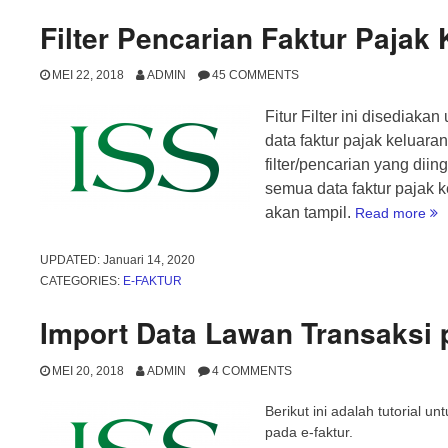
Filter Pencarian Faktur Pajak
MEI 22, 2018
ADMIN
45 COMMENTS
Fitur Filter ini disedia
data faktur pajak keluaran
filter/pencarian yang diing
semua data faktur pajak k
“Fi
akan tampil.
Read more
Pe
Fa
UPDATED:
Januari 14, 2020
Pa
CATEGORIES:
E-FAKTUR
Ke
Import Data Lawan Transaksi 
MEI 20, 2018
ADMIN
4 COMMENTS
Berikut ini adalah tutorial u
pada e-faktur.